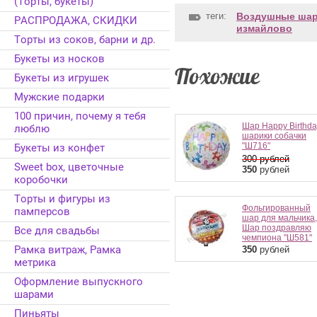
(Торты, букеты)
теги:
Воздушные шар
РАСПРОДАЖА, СКИДКИ
измайлово
Торты из соков, барни и др.
Букеты из носков
Похожие
Букеты из игрушек
Мужские подарки
100 причин, почему я тебя
Шар Happy Birthda
люблю
шарики собачки
"Ш716"
Букеты из конфет
300
рублей
Sweet box, цветочные
350
рублей
коробочки
Торты и фигуры из
Фольгированный
памперсов
шар для мальчика,
Шар поздравляю
Все для свадьбы
чемпиона "Ш581"
Рамка витраж, Рамка
350
рублей
метрика
Оформление выпускного
шарами
Пиньяты