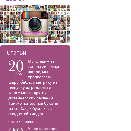
Статьи
20
Мы следим за
трендами в мире
шаров, мы
01.2025
предлагаем
шары баблс и метрику на
выпуску из роддома и
много много других
дизайнерских решений.
Так же появились букеты
из колбас, и букеты из
сладостей киндер
читать дальше...
У нас появились