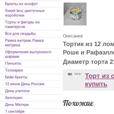
Букеты из конфет
Sweet box, цветочные
коробочки
Торты и фигуры из
памперсов
Все для свадьбы
Описание
Рамка витраж, Рамка
Тортик из 12 ло
метрика
Роше и Рафаэлл
Оформление выпускного
шарами
Диаметр торта 2
Пиньяты
Топиарии
теги:
Торт из 
Беби букеты
купить
12 июня День России
День учителя
Хеллоуин
Похожие
День Матери
1 сентября