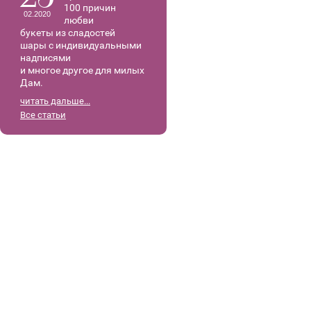
100 причин
02.2020
любви
букеты из сладостей
шары с индивидуальными
надписями
и многое другое для милых
Дам.
читать дальше...
Все статьи