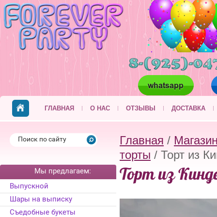
ГЛАВНАЯ
О НАС
ОТЗЫВЫ
ДОСТАВКА
Главная
/
Магази
торты
/ Торт из К
Торт из Кинд
Мы предлагаем:
Выпускной
Шары на выписку
Съедобные букеты