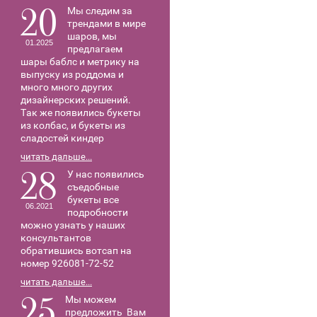
20
Мы следим за
трендами в мире
шаров, мы
01.2025
предлагаем
шары баблс и метрику на
выпуску из роддома и
много много других
дизайнерских решений.
Так же появились букеты
из колбас, и букеты из
сладостей киндер
читать дальше...
28
У нас появились
съедобные
букеты все
06.2021
подробности
можно узнать у наших
консультантов
обратившись вотсап на
номер 926081-72-52
читать дальше...
25
Мы можем
предложить Вам