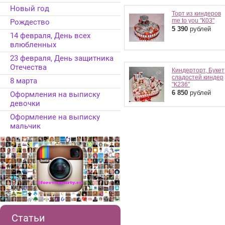
Новый год
Торт из киндеров
me to you "К03"
Рождество
5 390
рублей
14 февраля, День всех
влюбленных
23 февраля, День защитника
Отечества
Киндерторт, Букет
сладостей киндер
8 марта
"К236"
6 850
рублей
Оформления на выписку
девочки
Оформление на выписку
мальчик
Статьи