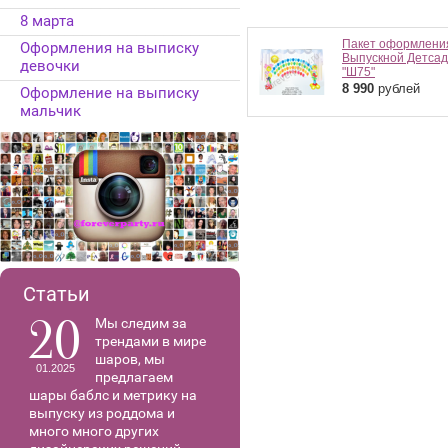
8 марта
Пакет оформлени
Оформления на выписку
Выпускной Детсад
девочки
"Ш75"
8 990
рублей
Оформление на выписку
мальчик
Статьи
20
Мы следим за
трендами в мире
шаров, мы
01.2025
предлагаем
шары баблс и метрику на
выпуску из роддома и
много много других