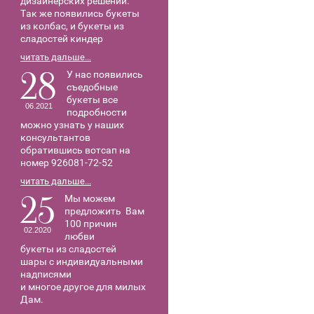
дизайнерских решений.
Так же появились букеты
из колбас, и букеты из
сладостей киндер
читать дальше...
28
У нас появились
съедобные
букеты все
06.2021
подробности
можно узнать у наших
консультантов
обратившись вотсап на
номер 926081-72-52
читать дальше...
25
Мы можем
предложить Вам
100 причин
02.2020
любви
букеты из сладостей
шары с индивидуальными
надписями
и многое другое для милых
Дам.