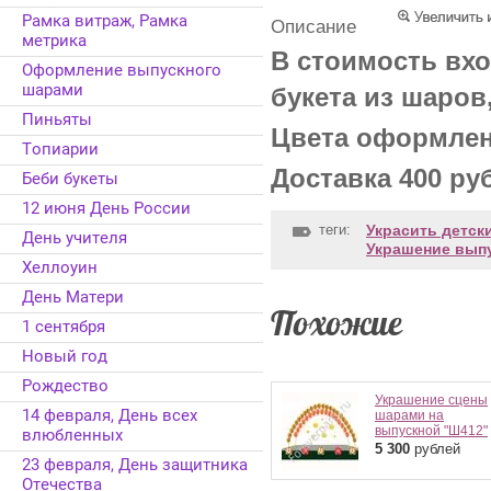
Рамка витраж, Рамка
Описание
метрика
В стоимость вхо
Оформление выпускного
шарами
букета из шаров
Пиньяты
Цвета оформлен
Топиарии
Доставка 400 ру
Беби букеты
12 июня День России
теги:
Украсить детск
День учителя
Украшение вып
Хеллоуин
День Матери
Похожие
1 сентября
Новый год
Рождество
Украшение сцены
14 февраля, День всех
шарами на
выпускной "Ш412"
влюбленных
5 300
рублей
23 февраля, День защитника
Отечества