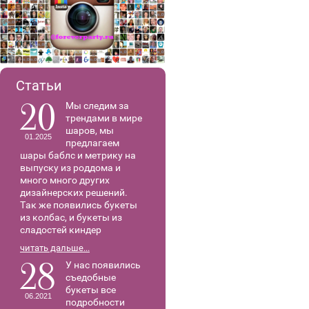
Статьи
20
Мы следим за
трендами в мире
шаров, мы
01.2025
предлагаем
шары баблс и метрику на
выпуску из роддома и
много много других
дизайнерских решений.
Так же появились букеты
из колбас, и букеты из
сладостей киндер
читать дальше...
28
У нас появились
съедобные
букеты все
06.2021
подробности