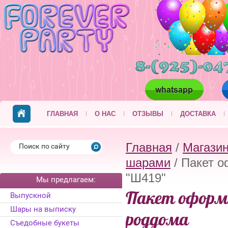
ГЛАВНАЯ
О НАС
ОТЗЫВЫ
ДОСТАВКА
Главная
/
Магази
шарами
/ Пакет о
"Ш419"
Мы предлагаем:
Пакет оформл
Выпускной
Шары на выписку
роддома
Съедобные букеты