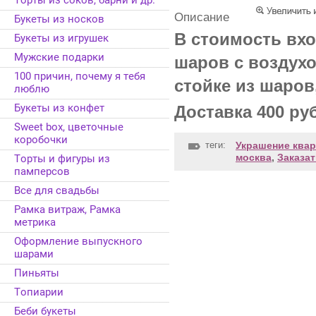
Торты из соков, барни и др.
Описание
Букеты из носков
В стоимость вхо
Букеты из игрушек
Мужские подарки
шаров с воздух
100 причин, почему я тебя
стойке из шаров
люблю
Букеты из конфет
Доставка 400 ру
Sweet box, цветочные
коробочки
теги:
Украшение квар
москва
,
Заказа
Торты и фигуры из
памперсов
Все для свадьбы
Рамка витраж, Рамка
метрика
Оформление выпускного
шарами
Пиньяты
Топиарии
Беби букеты