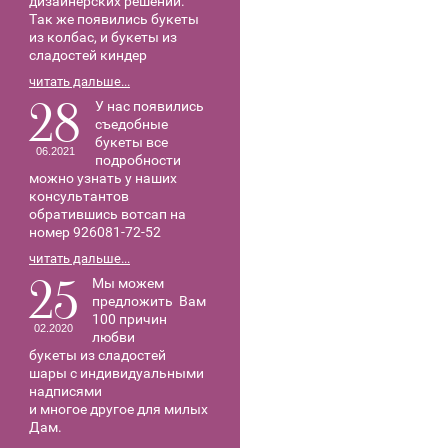
дизайнерских решений.
Так же появились букеты
из колбас, и букеты из
сладостей киндер
читать дальше...
28
У нас появились
съедобные
букеты все
06.2021
подробности
можно узнать у наших
консультантов
обратившись вотсап на
номер 926081-72-52
читать дальше...
25
Мы можем
предложить Вам
100 причин
02.2020
любви
букеты из сладостей
шары с индивидуальными
надписями
и многое другое для милых
Дам.